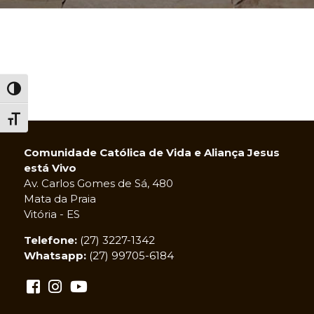
Alternar alto contraste
Alternar tamanho da fonte
Comunidade Católica de Vida e Aliança Jesus
está Vivo
Av. Carlos Gomes de Sá, 480
Mata da Praia
Vitória - ES
Telefone:
(27) 3227-1342
Whatsapp:
(27) 99705-6184