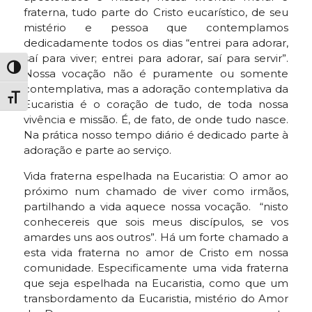
fraterna, tudo parte do Cristo eucarístico, de seu
mistério e pessoa que contemplamos
dedicadamente todos os dias “entrei para adorar,
saí para viver; entrei para adorar, saí para servir”.
Alternar alto contraste
Nossa vocação não é puramente ou somente
contemplativa, mas a adoração contemplativa da
Alternar tamanho da fonte
Eucaristia é o coração de tudo, de toda nossa
vivência e missão. É, de fato, de onde tudo nasce.
Na prática nosso tempo diário é dedicado parte à
adoração e parte ao serviço.
Vida fraterna espelhada na Eucaristia: O amor ao
próximo num chamado de viver como irmãos,
partilhando a vida aquece nossa vocação. “nisto
conhecereis que sois meus discípulos, se vos
amardes uns aos outros”. Há um forte chamado a
esta vida fraterna no amor de Cristo em nossa
comunidade. Especificamente uma vida fraterna
que seja espelhada na Eucaristia, como que um
transbordamento da Eucaristia, mistério do Amor